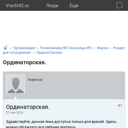
Vrachi42.ru
Люди
Eще
🔔
Кемер
🔍
Организации
Поликлиника №2 больницы №2
Форум
Раздел
для сотрудников.
Ординаторская.
Ординаторская.
Новичок
Ординаторская.
#1
27 сен 2019
Здравствуйте, данная тема доступна только для врачей. Здесь
можно обсуждать все рабочие вопросы.