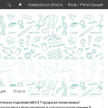
🔔
Вход
/
Регистрация
Кемеровская область
🔍
ции
Услуги
ческое отделение МБУЗ "Городская поликлиника"
Прокопьевска функционирует в круглосуточном режиме.В