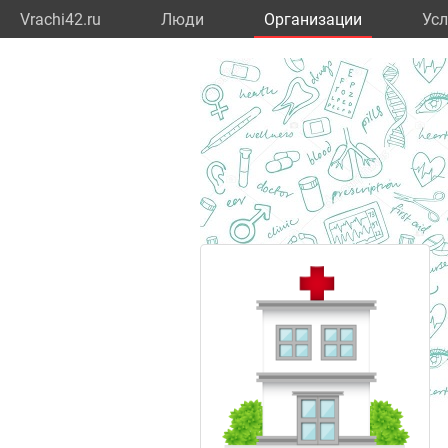
Vrachi42.ru
Люди
Организации
Усл