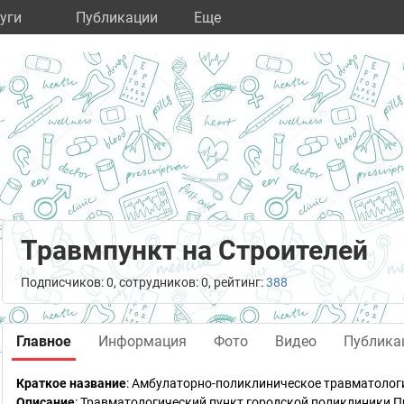
уги
Публикации
Eще
Травмпункт на Строителей
Подписчиков: 0, сотрудников: 0, рейтинг:
388
Главное
Информация
Фото
Видео
Публика
Краткое название
:
Амбулаторно-поликлиническое травматологи
Описание
: Травматологический пункт городской поликлиники 