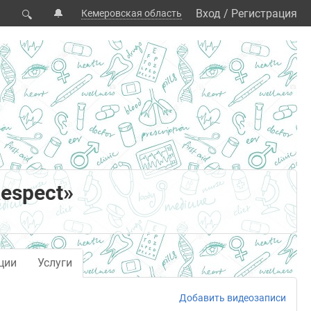
🔔
Вход
/
Регистрация
Кемеровская область
🔍
espect»
ции
Услуги
Добавить видеозаписи