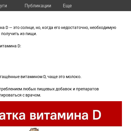
уги
Публикации
Eще
а D — это солнце, но, когда его недостаточно, необходимую
 получить из пищи.
итамина D:
огащённые витамином D, чаще это молоко.
употреблением любых пищевых добавок и препаратов
тироваться с врачом.