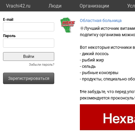
Vrachi42.ru
Люди
Организации
Усл
Областная больница
🌞Лучший источник витамин
подпитку организма можно
Вот некоторые источники в
- дикий лосось
- рыбий жир
Забыли пароль?
- сельдь
- рыбные консервы
Зарегистрироваться
- продукты, специально об
❗️Не забудьте, что перед 
рекомендуется проконсуль