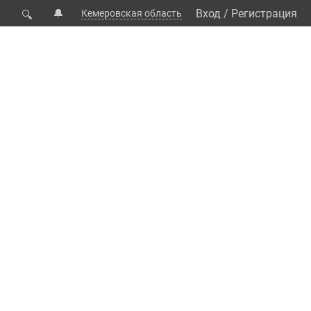
🔔
Вход
/
Регистрация
Кемеровская область
🔍