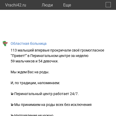
Vrachi42.ru
Люди
Eще
🔔
Кемер
🔍
Областная больница
113 малышей впервые прокричали своё громогласное
“Привет!” в Перинатальном центре за неделю
59 мальчиков и 54 девочки.⠀
Мы ждем Вас на роды.
⠀
И, по традиции, напоминаем:
⠀
💫Перинатальный центр работает 24/7.
💫Мы принимаем на роды всех без исключения
💫Направление не нужно.