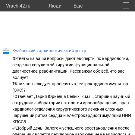
Vrachi42.ru
Люди
Eще
🔔
Кемер
🔍
Кузбасский кардиологический центр
❗Ответы на ваши вопросы дают эксперты по кардиологии,
сердечно-сосудистой хирургии, функциональной
диагностике, реабилитации. Расскажем обо всё, что вас
волнует.
❓Как часто следует проверять электрокардиостимулятор
(ЭКС)?
‼Отвечает Дарья Юрьевна Седых, к.м.н., старший научный
сотрудник лаборатории патологии кровообращения, врач-
кардиолог отделения хирургического лечения сложных
нарушений ритма сердца и электрокардиостимуляции НИИ
КПССЗ.
✅Добрый день! Залогом успешного восстановления после
операции является регулярное наблюдение у кардиолога и