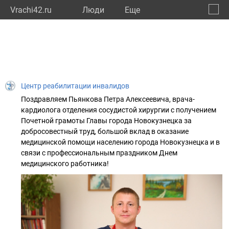
Vrachi42.ru
Люди
Eще
🔔
Кемер
🔍
Центр реабилитации инвалидов
Поздравляем Пьянкова Петра Алексеевича, врача-
кардиолога отделения сосудистой хирургии с получением
Почетной грамоты Главы города Новокузнецка за
добросовестный труд, большой вклад в оказание
медицинской помощи населению города Новокузнецка и в
связи с профессиональным праздником Днем
медицинского работника!