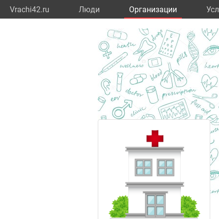
Vrachi42.ru
Люди
Организации
Усл