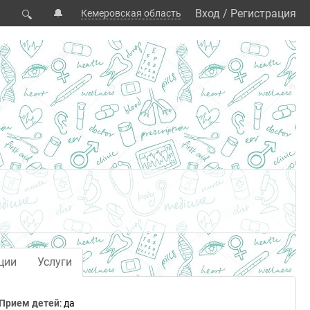
🔔
Вход
/
Регистрация
Кемеровская область
🔍
ции
Услуги
Прием детей
: да